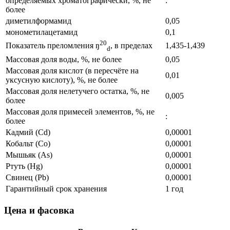
определяемых хроматографически, %, не
:
более
диметилформамид
0,05
монометилацетамид
0,1
20
1,435-1,439
Показатель преломления ŋ
, в пределах
d
Массовая доля воды, %, не более
0,05
Массовая доля кислот (в пересчёте на
0,01
уксусную кислоту), %, не более
Массовая доля нелетучего остатка, %, не
0,005
более
Массовая доля примесей элементов, %, не
:
более
Кадмий (Cd)
0,00001
Кобальт (Co)
0,00001
Мышьяк (As)
0,00001
Ртуть (Hg)
0,00001
Свинец (Pb)
0,00001
Гарантийный срок хранения
1 год
Цена и фасовка