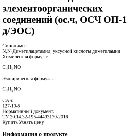
элементоорганических
соединений (ос.ч, ОСЧ ОП-1
д/ЭОС)
Синонимы:
N,N-Диметилацетамид, уксусной кислоты диметиламид
Химическая формула:
С
Н
NO
4
9
Эмпирическая формула:
С
Н
NO
4
9
CAS:
127-19-5
Нормативный документ:
ТУ 20.14.32-195-44493179-2016
Купить
Узнать цену
Информация о продукте