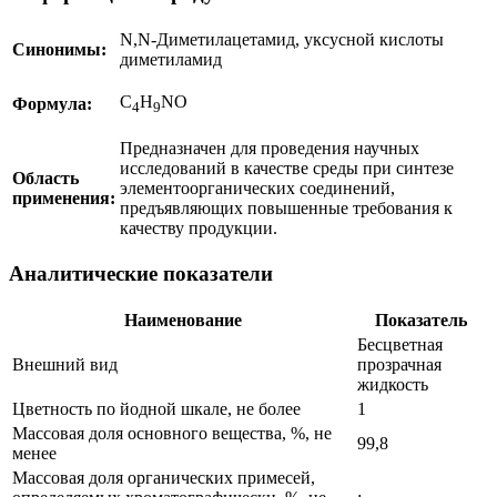
N,N-Диметилацетамид, уксусной кислоты
Синонимы:
диметиламид
С
Н
NO
Формула:
4
9
Предназначен для проведения научных
исследований в качестве среды при синтезе
Область
элементоорганических соединений,
применения:
предъявляющих повышенные требования к
качеству продукции.
Аналитические показатели
Наименование
Показатель
Бесцветная
Внешний вид
прозрачная
жидкость
Цветность по йодной шкале, не более
1
Массовая доля основного вещества, %, не
99,8
менее
Массовая доля органических примесей,